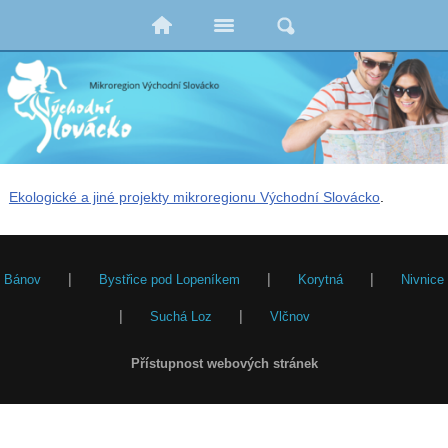
Ekologické a jiné projekty mikroregionu Východní Slovácko
.
|
|
|
Bánov
Bystřice pod Lopeníkem
Korytná
Nivnice
|
|
Suchá Loz
Vlčnov
Přístupnost webových stránek