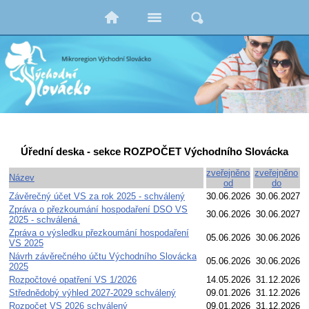
Úřední deska - sekce ROZPOČET Východního Slovácka
zveřejněno
zveřejněno
Název
od
do
Závěrečný účet VS za rok 2025 - schválený
30.06.2026
30.06.2027
Zpráva o přezkoumání hospodaření DSO VS
30.06.2026
30.06.2027
2025 - schválená
Zpráva o výsledku přezkoumání hospodaření
05.06.2026
30.06.2026
VS 2025
Návrh závěrečného účtu Východního Slovácka
05.06.2026
30.06.2026
2025
Rozpočtové opatření VS 1/2026
14.05.2026
31.12.2026
Střednědobý výhled 2027-2029 schválený
09.01.2026
31.12.2026
Rozpočet VS 2026 schválený
09.01.2026
31.12.2026