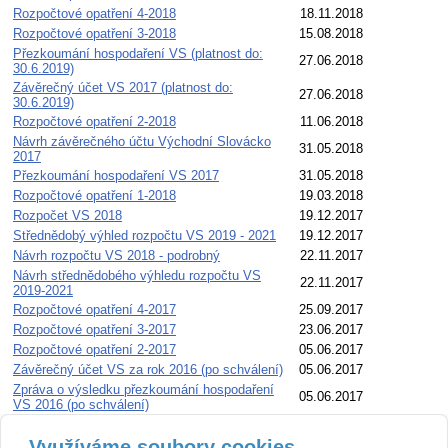
Rozpočtové opatření 4-2018
18.11.2018
Rozpočtové opatření 3-2018
15.08.2018
Přezkoumání hospodaření VS (platnost do:
27.06.2018
30.6.2019)
Závěrečný účet VS 2017 (platnost do:
27.06.2018
30.6.2019)
Rozpočtové opatření 2-2018
11.06.2018
Návrh závěrečného účtu Východní Slovácko
31.05.2018
2017
Přezkoumání hospodaření VS 2017
31.05.2018
Rozpočtové opatření 1-2018
19.03.2018
Rozpočet VS 2018
19.12.2017
Střednědobý výhled rozpočtu VS 2019 - 2021
19.12.2017
Návrh rozpočtu VS 2018 - podrobný
22.11.2017
Návrh střednědobého výhledu rozpočtu VS
22.11.2017
2019-2021
Rozpočtové opatření 4-2017
25.09.2017
Rozpočtové opatření 3-2017
23.06.2017
Rozpočtové opatření 2-2017
05.06.2017
Závěrečný účet VS za rok 2016 (po schválení)
05.06.2017
Zpráva o výsledku přezkoumání hospodaření
05.06.2017
VS 2016 (po schválení)
Využíváme soubory cookies
Zpráva o výsledku přezkoumání hospodaření