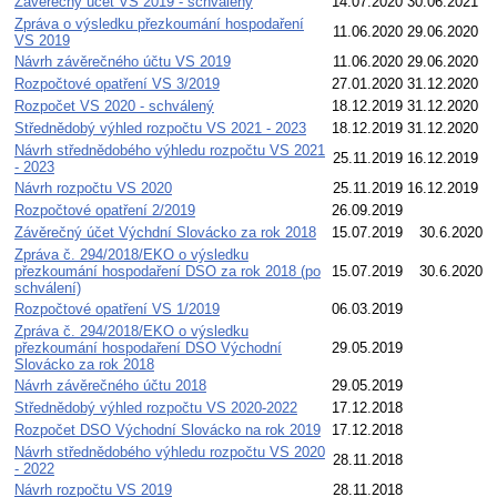
Závěrečný účet VS 2019 - schválený
14.07.2020
30.06.2021
Zpráva o výsledku přezkoumání hospodaření
11.06.2020
29.06.2020
VS 2019
Návrh závěrečného účtu VS 2019
11.06.2020
29.06.2020
Rozpočtové opatření VS 3/2019
27.01.2020
31.12.2020
Rozpočet VS 2020 - schválený
18.12.2019
31.12.2020
Střednědobý výhled rozpočtu VS 2021 - 2023
18.12.2019
31.12.2020
Návrh střednědobého výhledu rozpočtu VS 2021
25.11.2019
16.12.2019
- 2023
Návrh rozpočtu VS 2020
25.11.2019
16.12.2019
Rozpočtové opatření 2/2019
26.09.2019
Závěrečný účet Výchdní Slovácko za rok 2018
15.07.2019
30.6.2020
Zpráva č. 294/2018/EKO o výsledku
přezkoumání hospodaření DSO za rok 2018 (po
15.07.2019
30.6.2020
schválení)
Rozpočtové opatření VS 1/2019
06.03.2019
Zpráva č. 294/2018/EKO o výsledku
přezkoumání hospodaření DSO Východní
29.05.2019
Slovácko za rok 2018
Návrh závěrečného účtu 2018
29.05.2019
Střednědobý výhled rozpočtu VS 2020-2022
17.12.2018
Rozpočet DSO Východní Slovácko na rok 2019
17.12.2018
Návrh střednědobého výhledu rozpočtu VS 2020
28.11.2018
- 2022
Návrh rozpočtu VS 2019
28.11.2018