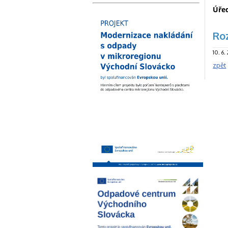
Úře
Ro
10. 6.
zpět