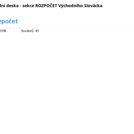
dní deska - sekce ROZPOČET Východního Slovácka
zpočet
 2018
|
Souborů: 43